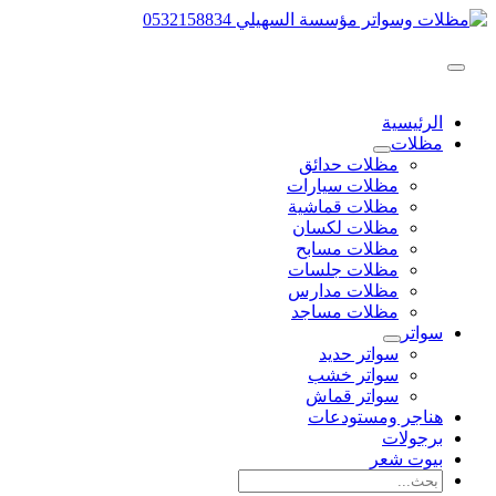
تخطي
إلى
المحتوى
القائمة
الرئيسية
الرئيسية
مظلات
مظلات حدائق
مظلات سيارات
مظلات قماشية
مظلات لكسان
مظلات مسابح
مظلات جلسات
مظلات مدارس
مظلات مساجد
سواتر
سواتر حديد
سواتر خشب
سواتر قماش
هناجر ومستودعات
برجولات
بيوت شعر
البحث