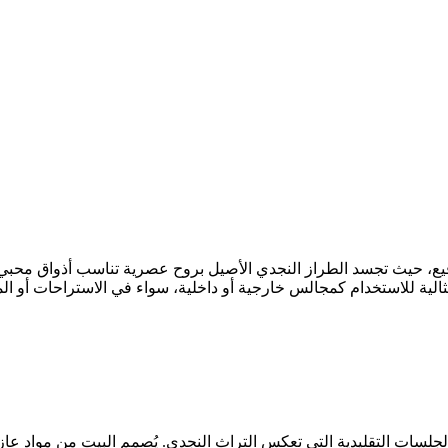
لرفيع، حيث تجسد الطراز النجدي الأصيل بروح عصرية تناسب أذواق محبي 
ثالية للاستخدام كمجالس خارجية أو داخلية، سواء في الاستراحات أو الم
جلسات التقليدية التي تعكس التراث النجدي. يُصمم البيت من مواد عازلة