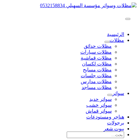
تخطي
إلى
المحتوى
القائمة
الرئيسية
الرئيسية
مظلات
مظلات حدائق
مظلات سيارات
مظلات قماشية
مظلات لكسان
مظلات مسابح
مظلات جلسات
مظلات مدارس
مظلات مساجد
سواتر
سواتر حديد
سواتر خشب
سواتر قماش
هناجر ومستودعات
برجولات
بيوت شعر
البحث