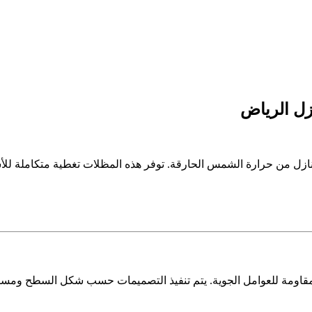
ل الرياض
نازل من حرارة الشمس الحارقة. توفر هذه المظلات تغطية متكاملة للأ
لك مظلات قماشية بمواد ذات جودة عالية، مثل PVC وPTFE، المقاومة للعوامل الجوية. يتم تنفيذ التص