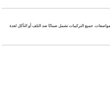
 الهيكل الحامل. تبدأ الأسعار من 80 ريالًا للمتر وتصل إلى 200 ريال حسب المواصفات. جميع التركيبات تشمل ضمانًا ضد التلف أو التآكل لعدة