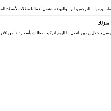
شفا، اليرموك، النرجس، لبن، والنهضة. تشمل أعمالنا مظلات لأسطح الم
منزلك
ليوم لتركيب مظلتك بأسعار تبدأ من 80 ريالًا للمتر، وضمان شامل وخدمة ما بعد البيع.