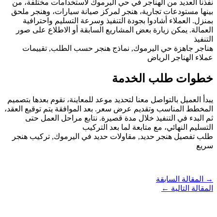
نفذنا العديد من الهناجر في حي اليرموك لاستخدامات مختلفة، من
بينها مستودعات تجارية، هنجر لمركز صيانة سيارات، وهنجر ملحق
بمنزل. العملاء أشادوا بجودة التنفيذ وسرعة التسليم واحترافية
العمالة. يمكن زيارة بعض المشاريع السابقة أو الاطلاع على صور
التنفيذ
هناجر جاهزة حي اليرموك, نماذج هنجر حسب الطلب, تقييمات
عملاء الهناجر الرياض
خطوات طلب الخدمة
يبدأ العميل بالتواصل معنا لتحديد موعد للمعاينة، نقوم بعدها بتصميم
المخطط المناسب وتقديم عرض سعر. بعد الموافقة يتم توقيع العقد،
ثم البدء في التنفيذ خلال مدة قصيرة. نتابع مراحل العمل حتى
التسليم النهائي، مع متابعة لما بعد التركيب
طلب تفصيل هنجر حديد, مقاولات حديد في اليرموك, تركيب هنجر
سريع
→
المقالة السابقة
المقالة التالية
←
روابط سريعة