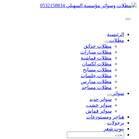
تخطي
إلى
المحتوى
القائمة
الرئيسية
الرئيسية
مظلات
مظلات حدائق
مظلات سيارات
مظلات قماشية
مظلات لكسان
مظلات مسابح
مظلات جلسات
مظلات مدارس
مظلات مساجد
سواتر
سواتر حديد
سواتر خشب
سواتر قماش
هناجر ومستودعات
برجولات
بيوت شعر
البحث