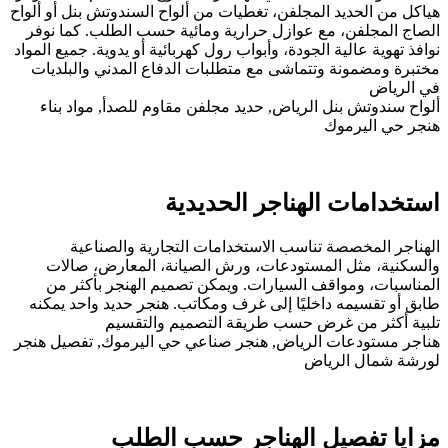
هياكل من الحديد المجلفن، تغطيات من ألواح السندوتش بنل أو ألواح
الصاج المجلفن، مع عوازل حرارية ومائية حسب الطلب. كما نوفر
نوافذ تهوية عالية الجودة، وأبواب رول كهربائية أو يدوية. جميع المواد
مختبرة ومضمونة وتتماشى مع متطلبات الدفاع المدني والبلديات
في الرياض
ألواح سندوتش بنل الرياض, حديد مجلفن مقاوم للصدأ, مواد بناء
هنجر حي اليرموك
استخدامات الهناجر الحديدية
الهناجر المخصصة تناسب الاستخدامات التجارية والصناعية
والسكنية، مثل المستودعات، ورش الصيانة، المعارض، صالات
المناسبات، ومواقف السيارات. ويمكن تصميم الهنجر بأكثر من
طابق أو تقسيمه داخليًا إلى غرف ومكاتب. هنجر حديد واحد يمكنه
تلبية أكثر من غرض حسب طريقة التصميم والتقسيم
هناجر مستودعات الرياض, هنجر صناعي حي اليرموك, تفصيل هنجر
لورشة شمال الرياض
مزايا تفصيل الهناجر حسب الطلب