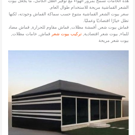
هذه الخامات تسمح بمرور الهواء مع توفير الظل الكامل، ما يجعل بيوت
الشعر القماشية مريحة للاستخدام طوال العام.
سعر بيوت الشعر القماشية متنوع حسب سماكة القماش وجودته، لكنها
تظل خيارًا اقتصاديًا وعمليًا.
قماش بيوت شعر, أقمشة مظلات, قماش مقاوم للحرارة, قماش مضاد
للماء, بيوت شعر اقتصادية,
تركيب بيوت شعر
قماش, خامات مظلات,
بيوت شعر مريحة