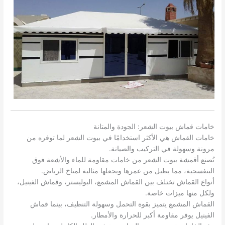
خامات قماش بيوت الشعر: الجودة والمتانة
خامات القماش هي الأكثر استخدامًا في بيوت الشعر لما توفره من
مرونة وسهولة في التركيب والصيانة.
تُصنع أقمشة بيوت الشعر من خامات مقاومة للماء والأشعة فوق
البنفسجية، مما يطيل من عمرها ويجعلها مثالية لمناخ الرياض.
أنواع القماش تختلف بين القماش المشمع، البوليستر، وقماش الفينيل،
ولكل منها ميزات خاصة.
القماش المشمع يتميز بقوة التحمل وسهولة التنظيف، بينما قماش
الفينيل يوفر مقاومة أكبر للحرارة والأمطار.